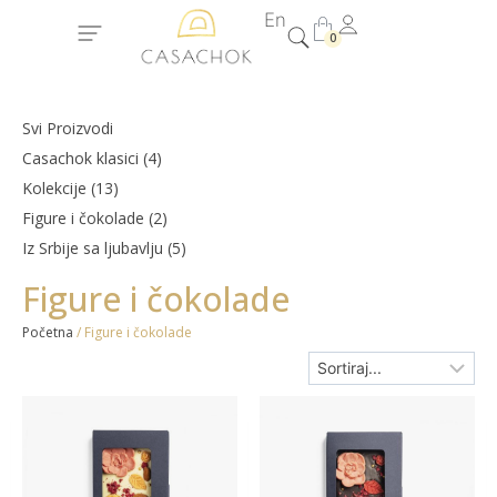
En
0
Svi Proizvodi
Casachok klasici (4)
Kolekcije (13)
Figure i čokolade (2)
Iz Srbije sa ljubavlju (5)
Figure i čokolade
Početna
/ Figure i čokolade